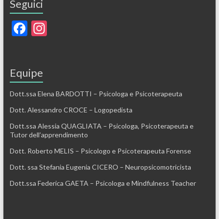
Seguici
F
In
ac
st
e
a
b
gr
Equipe
o
a
Dott.ssa Elena BARDOTTI – Psicologa e Psicoterapeuta
o
m
Dott. Alessandro CROCE – Logopedista
k
Dott.ssa Alessia QUAGLIATA – Psicologa, Psicoterapeuta e
Tutor dell’apprendimento
Dott. Roberto MELIS – Psicologo e Psicoterapeuta Forense
Dott. ssa Stefania Eugenia CICERO – Neuropsicomotricista
Dott.ssa Federica GAETA – Psicologa e Mindfulness Teacher