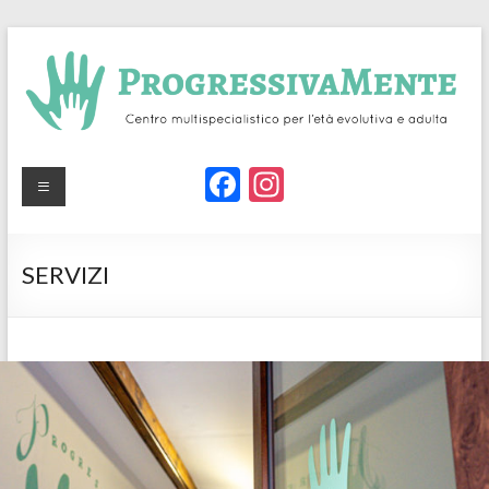
Skip
to
content
Centro
Centro
F
In
multispecialistico
ProgressivaMente
ac
st
per l'età
e
a
evolutiva
SERVIZI
b
gr
o
a
o
m
k